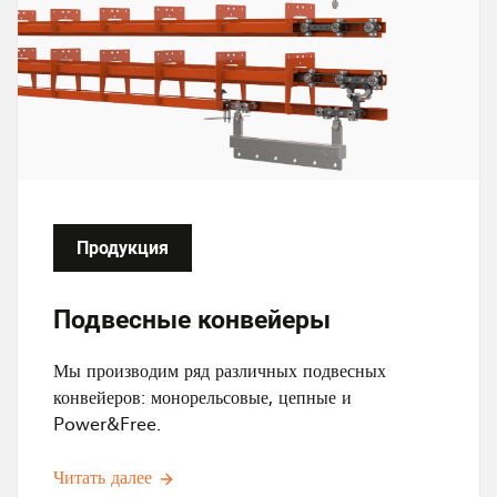
о
б
р
а
ж
е
н
и
е
Продукция
Подвесные конвейеры
Мы производим ряд различных подвесных
конвейеров: монорельсовые, цепные и
Power&Free.
Читать далее