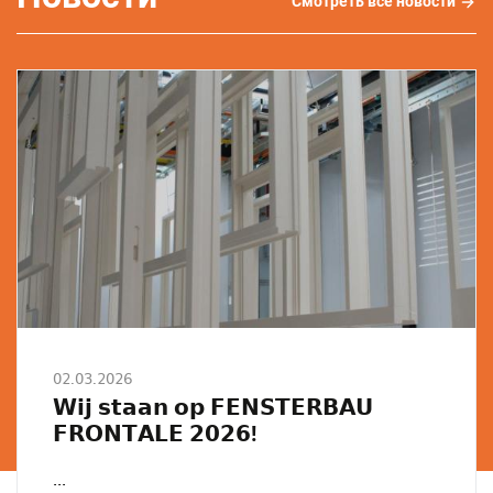
Смотреть все новости
Смо
все
ново
02.03.2026
𝗪𝗶𝗷 𝘀𝘁𝗮𝗮𝗻 𝗼𝗽 𝗙𝗘𝗡𝗦𝗧𝗘𝗥𝗕𝗔𝗨
𝗙𝗥𝗢𝗡𝗧𝗔𝗟𝗘 𝟮𝟬𝟮𝟲!
...