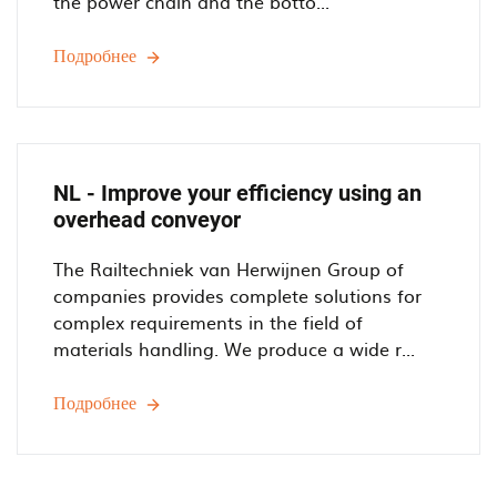
the power chain and the botto...
a
n
Подробнее
D
d
E
F
-
r
H
e
o
e
w
NL - Improve your efficiency using an
O
d
overhead conveyor
v
o
e
e
The Railtechniek van Herwijnen Group of
r
s
companies provides complete solutions for
h
a
complex requirements in the field of
e
P
materials handling. We produce a wide r...
a
o
d
w
Подробнее
N
C
e
L
o
r
-
n
a
I