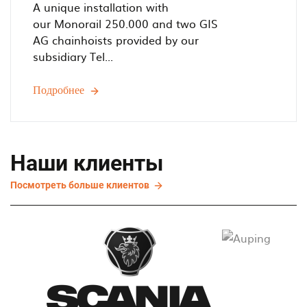
A unique installation with
our Monorail 250.000 and two GIS
AG chainhoists provided by our
subsidiary Tel...
Подробнее
Helping
Horses'
Health
-
Railtechniek
Наши клиенты
installs
Посмотреть
Посмотреть больше клиентов
simple
больше
monorail
клиентов
system
for
Sporthorse
Clinic