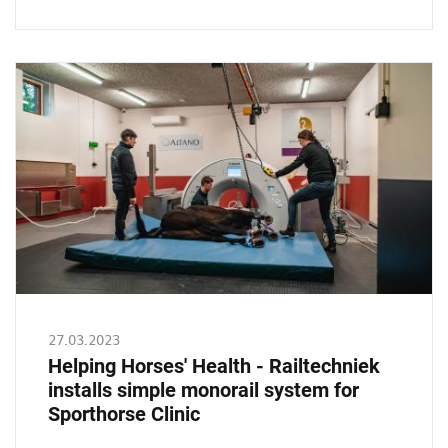
250.000
with
Bridge
cranes
at
Timmerfabreik
De
Jong
27.03.2023
Helping Horses' Health - Railtechniek
installs simple monorail system for
Sporthorse Clinic