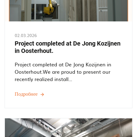
02.03.2026
Project completed at De Jong Kozijnen
in Oosterhout.
Project completed at De Jong Kozijnen in
Oosterhout.We are proud to present our
recently realized install...
Подробнее
Project
completed
at
De
Jong
Kozijnen