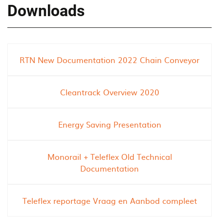
v
n
m
Downloads
e
d
p
y
F
r
o
r
o
r
e
v
w
RTN New Documentation 2022 Chain Conveyor
e
e
o
O
y
r
v
o
Cleantrack Overview 2020
k
e
u
?
r
r
h
e
Energy Saving Presentation
e
f
a
f
Monorail + Teleflex Old Technical
d
i
Documentation
C
c
o
i
n
e
Teleflex reportage Vraag en Aanbod compleet
v
n
e
c