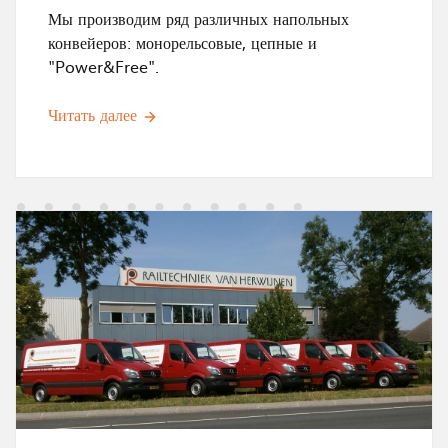
Мы производим ряд различных напольных
конвейеров: монорельсовые, цепные и
"Power&Free".
Читать далее
И
з
о
б
р
а
ж
е
н
и