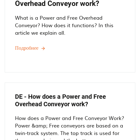
Overhead Conveyor work?
What is a Power and Free Overhead
Conveyor? How does it functions? In this
article we explain all.
Подробнее
H
o
w
d
o
e
s
DE - How does a Power and Free
a
Overhead Conveyor work?
P
o
How does a Power and Free Conveyor Work?
w
Power &amp; Free conveyors are based on a
e
twin-track system. The top track is used for
r