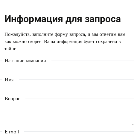
y
y
o
u
Информация для запроса
r
s
w
i
Пожалуйста, заполните форму запроса, и мы ответим вам
o
n
как можно скорее. Ваша информация будет сохранена в
r
g
тайне.
k
a
?
n
Название компании
o
v
e
Имя
r
h
Вопрос
e
a
d
c
o
E-mail