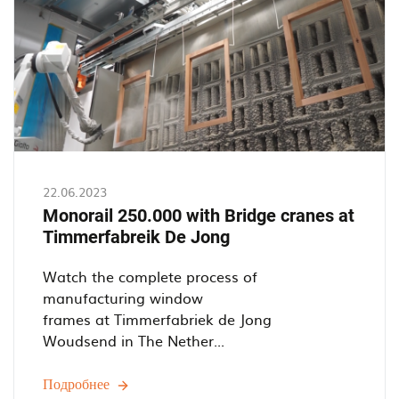
in
Oosterhout.
22.06.2023
Monorail 250.000 with Bridge cranes at
Timmerfabreik De Jong
Watch the complete process of
manufacturing window
frames at Timmerfabriek de Jong
Woudsend in The Nether...
Подробнее
Monorail