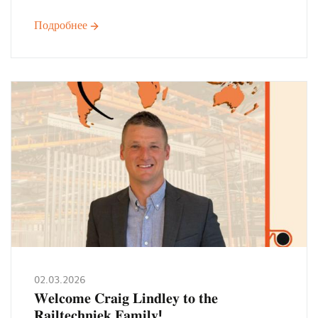
Подробнее
о
𝗪𝗶𝗷
𝘀𝘁𝗮𝗮𝗻
𝗼𝗽
𝗙𝗘𝗡𝗦𝗧𝗘𝗥𝗕𝗔𝗨
𝗙𝗥𝗢𝗡𝗧𝗔𝗟𝗘
𝟮𝟬𝟮𝟲!
02.03.2026
𝐖𝐞𝐥𝐜𝐨𝐦𝐞 𝐂𝐫𝐚𝐢𝐠 𝐋𝐢𝐧𝐝𝐥𝐞𝐲 𝐭𝐨 𝐭𝐡𝐞
𝐑𝐚𝐢𝐥𝐭𝐞𝐜𝐡𝐧𝐢𝐞𝐤 𝐅𝐚𝐦𝐢𝐥𝐲!