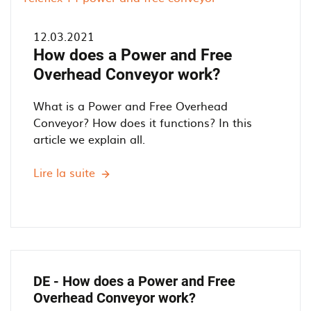
12.03.2021
How does a Power and Free
Overhead Conveyor work?
What is a Power and Free Overhead
Conveyor? How does it functions? In this
article we explain all.
Lire la suite
H
o
w
d
o
e
s
DE - How does a Power and Free
a
Overhead Conveyor work?
P