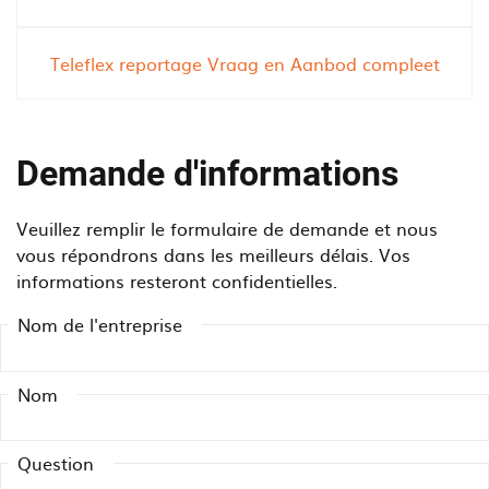
o
i
n
e
Teleflex reportage Vraag en Aanbod compleet
v
n
e
c
y
y
o
u
Demande d'informations
r
s
w
i
Veuillez remplir le formulaire de demande et nous
o
n
vous répondrons dans les meilleurs délais. Vos
r
g
informations resteront confidentielles.
k
a
?
n
Nom de l'entreprise
o
v
e
Nom
r
h
Question
e