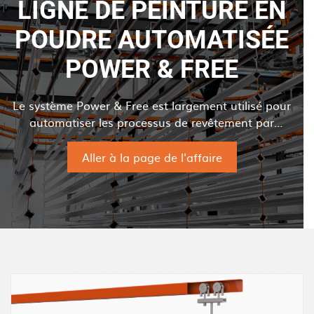
LIGNE DE PEINTURE EN
POUDRE AUTOMATISÉE
POWER & FREE
Le système Power & Free est largement utilisé pour
automatiser les processus de revêtement par
poudre.
Aller à la page de l'affaire
I
m