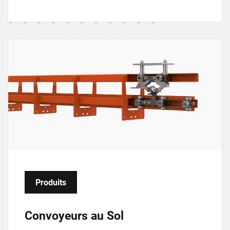
I
m
a
g
e
Produits
Convoyeurs au Sol