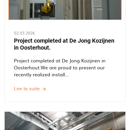
02.03.2026
Project completed at De Jong Kozijnen
in Oosterhout.
Project completed at De Jong Kozijnen in
Oosterhout.We are proud to present our
recently realized install...
Lire la suite
Project
completed
at
De
Jong
Kozijnen