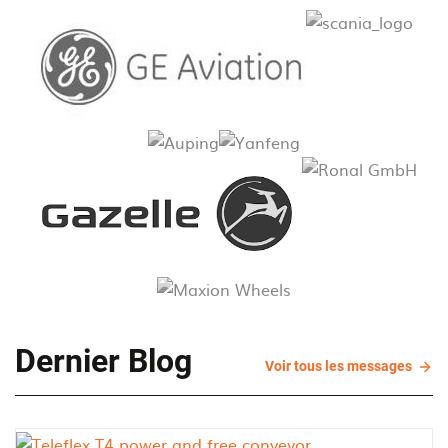
Dernier Blog
Voir
Voir tous les messages
tous
les
mess