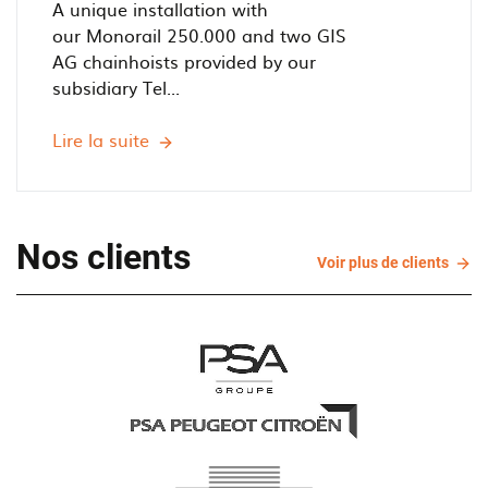
A unique installation with
our Monorail 250.000 and two GIS
AG chainhoists provided by our
subsidiary Tel...
Lire la suite
Helping
Horses'
Health
-
Railtechniek
Nos clients
Voir
Voir plus de clients
installs
plus
simple
de
monorail
clien
system
for
Sporthorse
Clinic