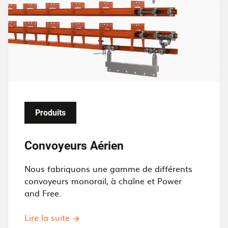
a
g
e
Produits
Convoyeurs Aérien
Nous fabriquons une gamme de différents
convoyeurs monorail, à chaîne et Power
and Free.
Lire la suite