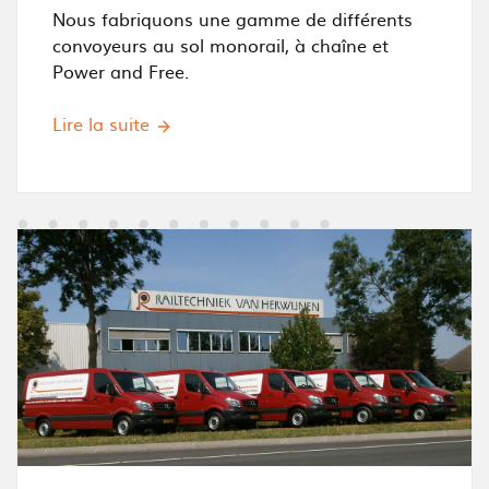
Nous fabriquons une gamme de différents
convoyeurs au sol monorail, à chaîne et
Power and Free.
Lire la suite
I
m
a
g
e