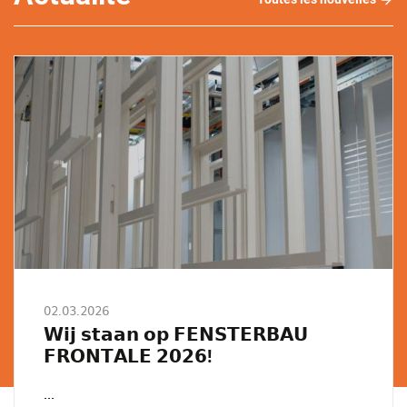
les
nouv
02.03.2026
𝗪𝗶𝗷 𝘀𝘁𝗮𝗮𝗻 𝗼𝗽 𝗙𝗘𝗡𝗦𝗧𝗘𝗥𝗕𝗔𝗨
𝗙𝗥𝗢𝗡𝗧𝗔𝗟𝗘 𝟮𝟬𝟮𝟲!
...