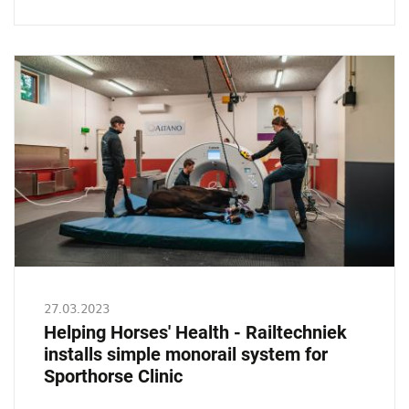
250.000
with
Bridge
cranes
at
Timmerfabreik
De
Jong
27.03.2023
Helping Horses' Health - Railtechniek
installs simple monorail system for
Sporthorse Clinic