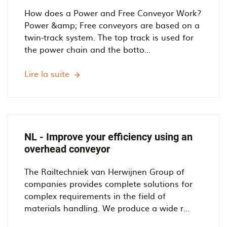
o
How does a Power and Free Conveyor Work?
w
Power &amp; Free conveyors are based on a
e
twin-track system. The top track is used for
r
the power chain and the botto...
a
n
Lire la suite
D
d
E
F
-
r
H
e
o
e
w
NL - Improve your efficiency using an
O
d
overhead conveyor
v
o
e
e
The Railtechniek van Herwijnen Group of
r
s
companies provides complete solutions for
h
a
complex requirements in the field of
e
P
materials handling. We produce a wide r...
a
o