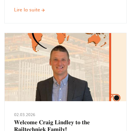
Lire la suite
sur
𝗪𝗶𝗷
𝘀𝘁𝗮𝗮𝗻
𝗼𝗽
𝗙𝗘𝗡𝗦𝗧𝗘𝗥𝗕𝗔𝗨
𝗙𝗥𝗢𝗡𝗧𝗔𝗟𝗘
𝟮𝟬𝟮𝟲!
02.03.2026
𝐖𝐞𝐥𝐜𝐨𝐦𝐞 𝐂𝐫𝐚𝐢𝐠 𝐋𝐢𝐧𝐝𝐥𝐞𝐲 𝐭𝐨 𝐭𝐡𝐞
𝐑𝐚𝐢𝐥𝐭𝐞𝐜𝐡𝐧𝐢𝐞𝐤 𝐅𝐚𝐦𝐢𝐥𝐲!