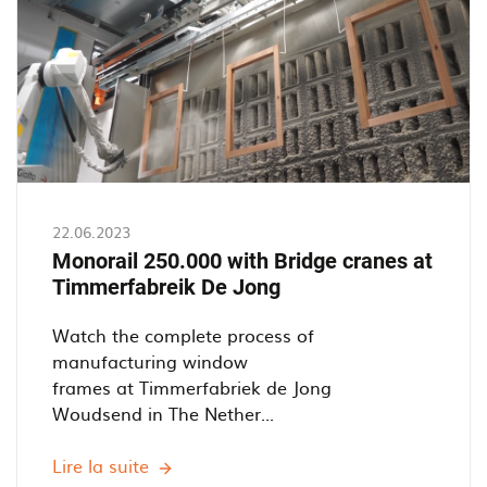
in
Oosterhout.
22.06.2023
Monorail 250.000 with Bridge cranes at
Timmerfabreik De Jong
Watch the complete process of
manufacturing window
frames at Timmerfabriek de Jong
Woudsend in The Nether...
Lire la suite
Monorail