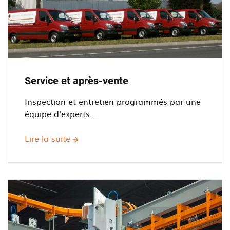
Service et après-vente
Inspection et entretien programmés par une
équipe d'experts ...
Lire la suite
sur
Service
et
après-
vente