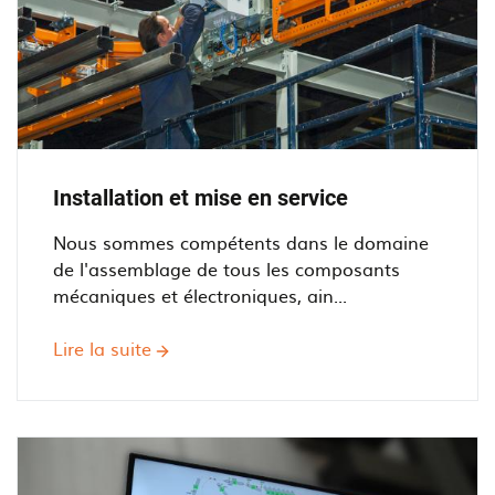
Installation et mise en service
Nous sommes compétents dans le domaine
de l'assemblage de tous les composants
mécaniques et électroniques, ain...
Lire la suite
sur
Installation
et
mise
en
service