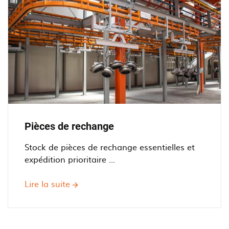
Pièces de rechange
Stock de pièces de rechange essentielles et
expédition prioritaire ...
Lire la suite
sur
Pièces
de
rechange