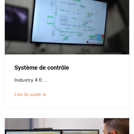
Système de contrôle
Industry 4.0 ...
Lire la suite
sur
Système
de
contrôle