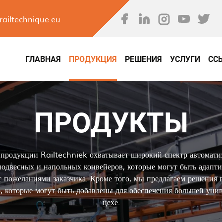
Перейти
к
railtechnique.eu
основному
ная навигация
содержанию
ГЛАВНАЯ
ПРОДУКЦИЯ
РЕШЕНИЯ
УСЛУГИ
СС
ПРОДУКТЫ
продукции Railtechniek охватывает широкий спектр автомат
одвесных и напольных конвейеров, которые могут быть адапт
с пожеланиями заказчика. Кроме того, мы предлагаем решения
, которые могут быть добавлены для обеспечения большей унив
цехе.