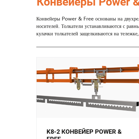
Конвейеры Power &
Конвейеры Power & Free основаны на двухрель
носителей. Толкатели устанавливаются с рав
кулачки толкателей защелкиваются на тележке
K8-2 КОНВЕЙЕР POWER &
FREE